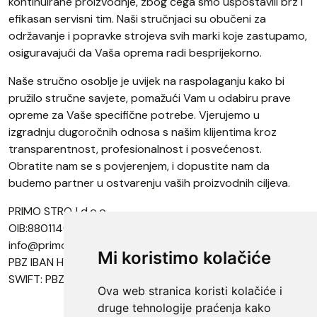
kontinuirane proizvodnje, zbog čega smo uspostavili brz i
efikasan servisni tim. Naši stručnjaci su obučeni za
održavanje i popravke strojeva svih marki koje zastupamo,
osiguravajući da Vaša oprema radi besprijekorno.
Naše stručno osoblje je uvijek na raspolaganju kako bi
pružilo stručne savjete, pomažući Vam u odabiru prave
opreme za Vaše specifične potrebe. Vjerujemo u
izgradnju dugoročnih odnosa s našim klijentima kroz
transparentnost, profesionalnost i posvećenost.
Obratite nam se s povjerenjem, i dopustite nam da
budemo partner u ostvarenju vaših proizvodnih ciljeva.
PRIMO STROJ d.o.o.
OIB:88011406433
info@primostroj.hr
Mi koristimo kolačiće
PBZ IBAN HR7123400091110935974
SWIFT: PBZGHR2X
Ova web stranica koristi kolačiće i
druge tehnologije praćenja kako