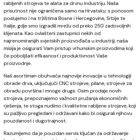
rabljenih strojeva te alata za drvnu industriju. Naša
prisutnost nije ograničena samo na Hrvatsku; s ponosom
poslujemo i na tržištima Bosne i Hercegovine, Srbije te
Italije, gdje smo izgradili mrežu od preko 250 zadovoljnih
klijenata. Kao ovlašteni zastupnici nekih od
najrenomiranijih svjetskih proizvođača u industriji, naša
misija je osigurati Vam pristup vrhunskim proizvodima koji
će poboljšati efikasnost i produktivnost Vaše
proizvodnje.
Naš asortiman obuhvaća najnovije inovacije u tehnologiji
obrade drva, uključujući CNC strojeve, pilane, strojeve za
obradu površina i mnoge druge. Osim prodaje novih
strojeva, prepoznajemo važnost pružanja ekonomičnih
rješenja, te stoga nudimo i kvalitetne rabljene strojeve, koji
su pažljivo pregledani i održavani kako bi osigurali njihovu
pouzdanost i dugotrajnost.
Razumijemo da je pouzdan servis ključan za održavanje